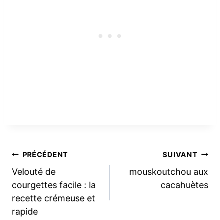
Navigation
PRÉCÉDENT
SUIVANT
Velouté de
mouskoutchou aux
de
courgettes facile : la
cacahuètes
recette crémeuse et
l’article
rapide