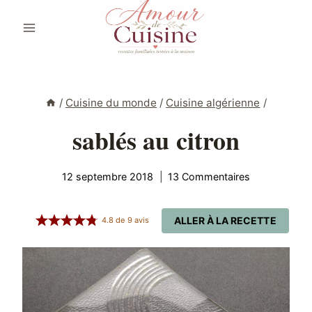
Aller
au
contenu
/
Cuisine du monde
/
Cuisine algérienne
/
sablés au citron
12 septembre 2018
13 Commentaires
ALLER À LA RECETTE
4.8
de
9
avis