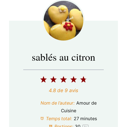
sablés au citron
1
2
3
4
5
é
é
é
é
é
4.8
de
9
avis
t
t
t
t
t
Nom de l’auteur:
Amour de
o
o
o
o
o
Cuisine
Temps total:
27 minutes
i
i
i
i
i
Portions:
3
0
1
x