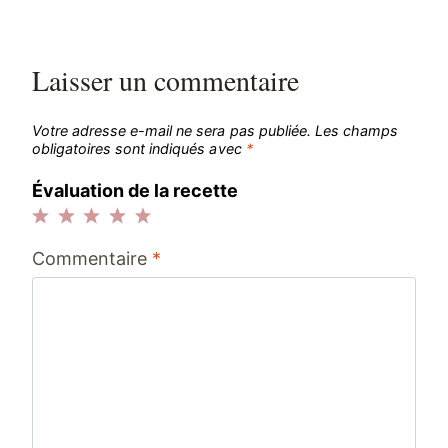
Laisser un commentaire
Votre adresse e-mail ne sera pas publiée.
Les champs
obligatoires sont indiqués avec
*
Évaluation de la recette
1
2
3
4
5
Commentaire
*
étoile
étoiles
étoiles
étoiles
étoiles