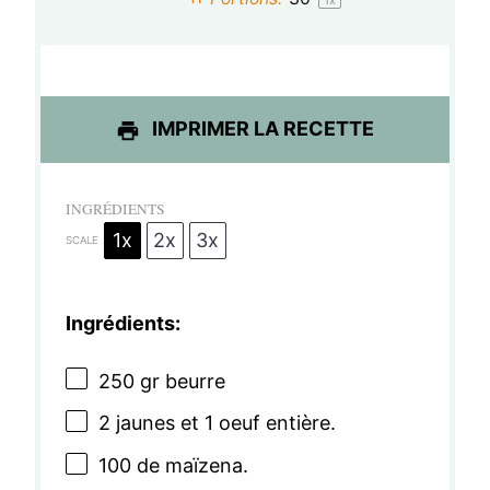
l
l
l
l
l
e
e
e
e
e
s
s
s
s
IMPRIMER LA RECETTE
INGRÉDIENTS
1x
2x
3x
SCALE
Ingrédients:
250
gr beurre
2
jaunes et 1 oeuf entière.
100
de maïzena.