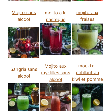
Mojito sans
mojito aux
mojito a la
alccol
fraises
pasteque
mocktail
Mojito aux
Sangria sans
petillant au
myrtilles sans
alcool
kiwi et pomme
alcool