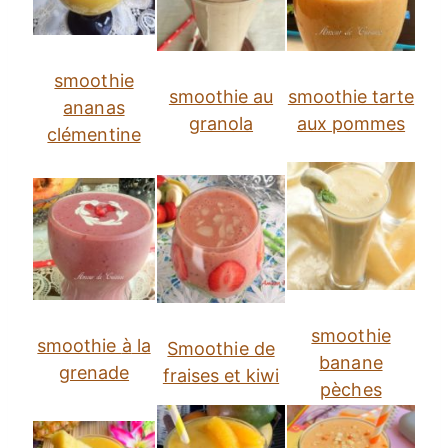
smoothie
smoothie au
smoothie tarte
ananas
granola
aux pommes
clémentine
smoothie
smoothie
à
la
Smoothie de
banane
grenade
fraises et kiwi
pèches