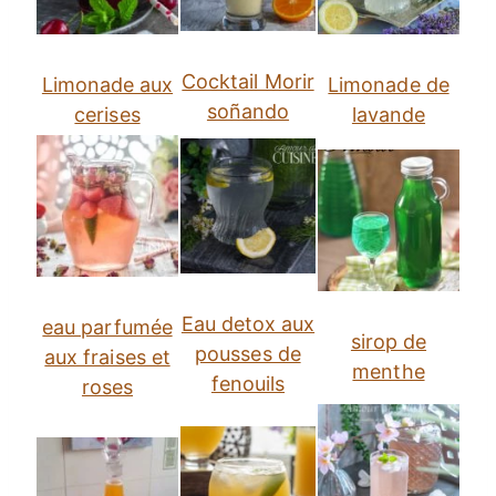
Cocktail Morir
Limonade aux
Limonade de
soñando
cerises
lavande
Eau detox aux
eau parfumée
sirop de
pousses de
aux fraises et
menthe
fenouils
roses