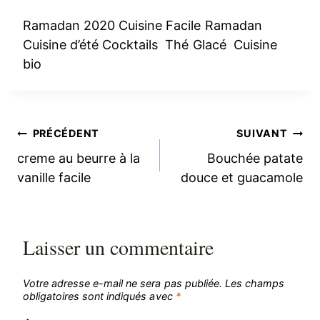
Ramadan 2020 Cuisine Facile Ramadan
Cuisine d’été Cocktails Thé Glacé Cuisine
bio
Navigation
PRÉCÉDENT
SUIVANT
creme au beurre à la
Bouchée patate
de
vanille facile
douce et guacamole
l’article
Laisser un commentaire
Votre adresse e-mail ne sera pas publiée.
Les champs
obligatoires sont indiqués avec
*