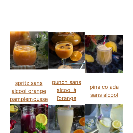
punch sans
spritz sans
pina colada
alcool
à
alcool orange
sans alcool
l’orange
pamplemousse