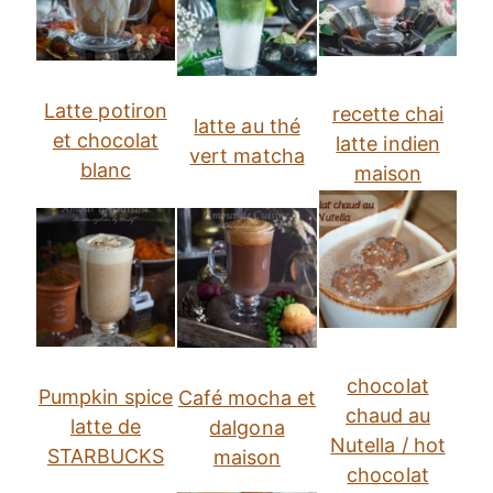
Latte potiron
recette chai
latte au thé
et chocolat
latte indien
vert matcha
blanc
maison
chocolat
Pumpkin spice
Café mocha et
chaud au
latte de
dalgona
Nutella / hot
STARBUCKS
maison
chocolat