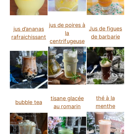
jus de poires
à
Jus de figues
jus d’ananas
la
de barbarie
rafraichissant
centrifugeuse
thé
à
la
tisane glacée
bubble tea
menthe
au romarin