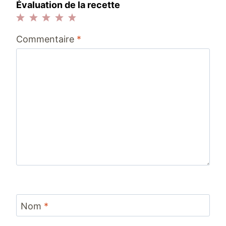
Évaluation de la recette
1
2
3
4
5
Commentaire
*
étoile
étoiles
étoiles
étoiles
étoiles
Nom
*