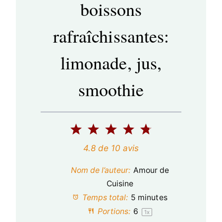
boissons
rafraîchissantes:
limonade, jus,
smoothie
1
2
3
4
5
é
é
é
é
é
4.8
de
10
avis
t
t
t
t
t
Nom de l’auteur:
Amour de
o
o
o
o
o
Cuisine
Temps total:
5 minutes
i
i
i
i
i
Portions:
6
1
x
l
l
l
l
l