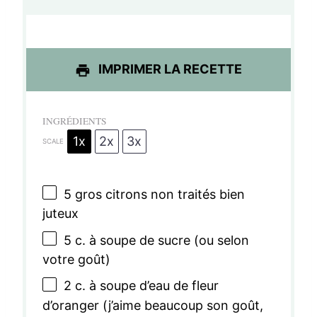
e
e
e
e
e
s
s
s
s
IMPRIMER LA RECETTE
INGRÉDIENTS
1x
2x
3x
SCALE
5
gros citrons non traités bien
juteux
5
c. à soupe de sucre (ou selon
votre goût)
2
c. à soupe d’eau de fleur
d’oranger (j’aime beaucoup son goût,