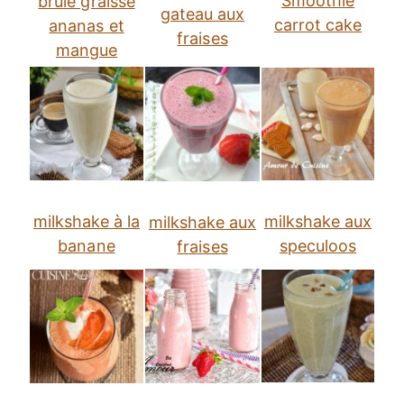
Smoothie
brule graisse
gateau aux
carrot cake
ananas et
fraises
mangue
milkshake à la
milkshake aux
milkshake aux
banane
speculoos
fraises