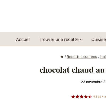
Aller
au
contenu
Accueil
Trouver une recette
Cuisine
/
Recettes sucrées
/
boi
chocolat chaud au 
23 novembre 2
4.5
de
4
a