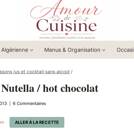
 Algérienne
Menus & Organisation
Occas
ssons jus et cocktail sans alcool
/
Nutella / hot chocolat
013
6 Commentaires
ALLER À LA RECETTE
vis