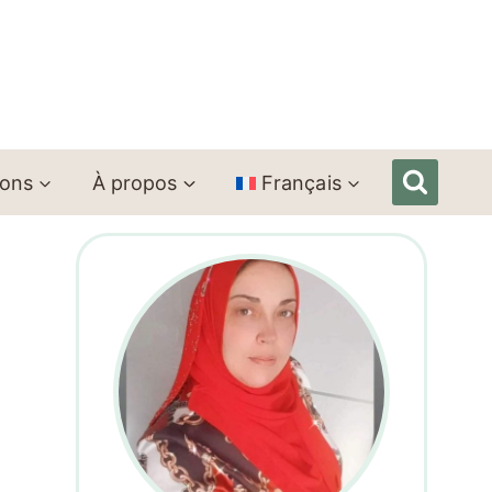
ions
À propos
Français