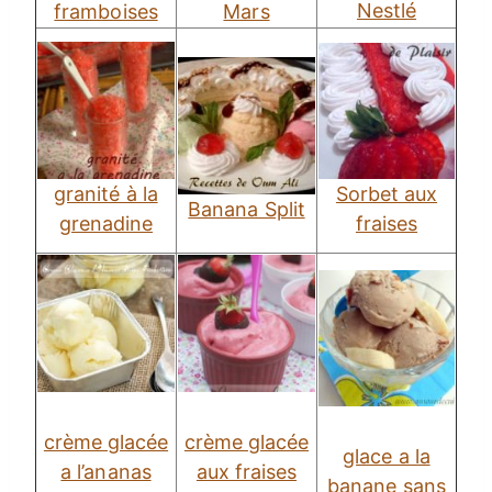
Nestlé
framboises
Mars
granité à la
Sorbet aux
Banana Split
grenadine
fraises
crème glacée
crème glacée
glace a la
a l’ananas
aux fraises
banane sans