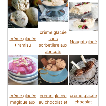
crème glacée
crème glacée
sans
Nougat glacé
tiramisu
sorbetière aux
abricots
crème glacée
crème glacée
crème glacée
chocolat
magique aux
au chocolat et