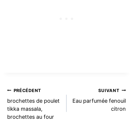
Navigation
PRÉCÉDENT
SUIVANT
brochettes de poulet
Eau parfumée fenouil
de
tikka massala,
citron
brochettes au four
l’article