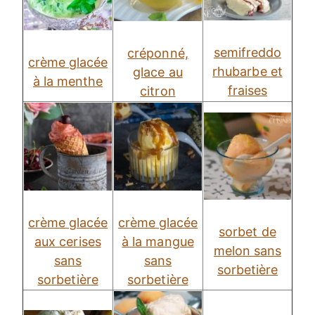
semifreddo
créponné,
crème glacée
rhubarbe et
glace au
à la menthe
fraises
citron
crème glacée
crème glacée
sorbet de
aux cerises
à la mangue
melon sans
sans
sans
sorbetière
sorbetière
sorbetière