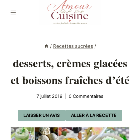
Aller
au
contenu
/
Recettes sucrées
/
desserts, crèmes glacées
et boissons fraîches d’été
7 juillet 2019
0 Commentaires
LAISSER UN AVIS
ALLER À LA RECETTE