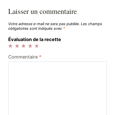
Laisser un commentaire
Votre adresse e-mail ne sera pas publiée.
Les champs
obligatoires sont indiqués avec
*
Évaluation de la recette
1
2
3
4
5
Commentaire
*
étoile
étoiles
étoiles
étoiles
étoiles