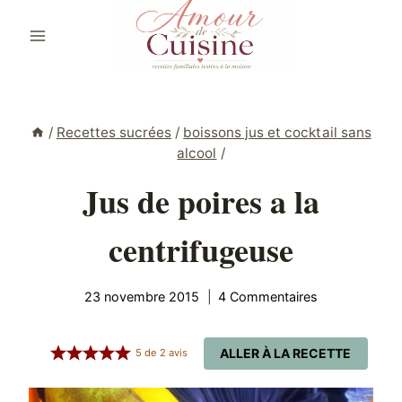
Aller
au
contenu
/
Recettes sucrées
/
boissons jus et cocktail sans
alcool
/
Jus de poires a la
centrifugeuse
23 novembre 2015
4 Commentaires
ALLER À LA RECETTE
5
de
2
avis