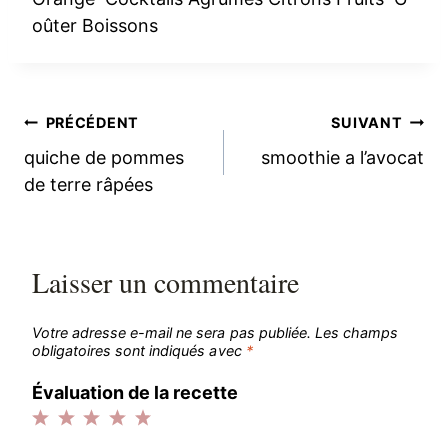
oûter Boissons
Navigation
PRÉCÉDENT
SUIVANT
quiche de pommes
smoothie a l’avocat
de
de terre râpées
l’article
Laisser un commentaire
Votre adresse e-mail ne sera pas publiée.
Les champs
obligatoires sont indiqués avec
*
Évaluation de la recette
1
2
3
4
5