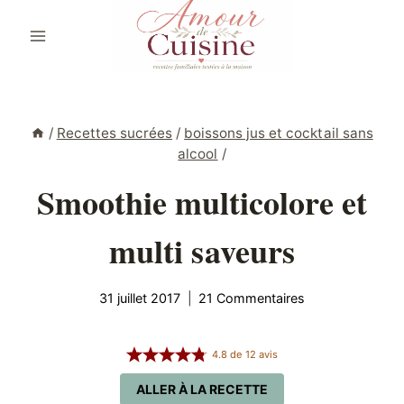
Aller
au
contenu
/
Recettes sucrées
/
boissons jus et cocktail sans
alcool
/
Smoothie multicolore et
multi saveurs
31 juillet 2017
21 Commentaires
4.8
de
12
avis
ALLER À LA RECETTE