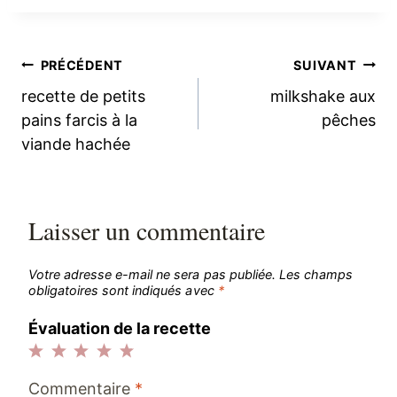
Navigation
PRÉCÉDENT
SUIVANT
recette de petits
milkshake aux
de
pains farcis à la
pêches
viande hachée
l’article
Laisser un commentaire
Votre adresse e-mail ne sera pas publiée.
Les champs
obligatoires sont indiqués avec
*
Évaluation de la recette
1
2
3
4
5
Commentaire
*
étoile
étoiles
étoiles
étoiles
étoiles