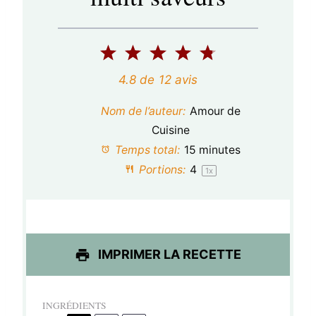
1
2
3
4
5
é
é
é
é
é
4.8
de
12
avis
t
t
t
t
t
Nom de l’auteur:
Amour de
o
o
o
o
o
Cuisine
Temps total:
15 minutes
i
i
i
i
i
Portions:
4
1
x
l
l
l
l
l
e
e
e
e
e
s
s
s
s
IMPRIMER LA RECETTE
INGRÉDIENTS