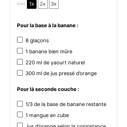
1x
2x
3x
SCALE
Pour la base à la banane :
8
glaçons
1
banane bien mûre
220
ml de yaourt naturel
300
ml de jus pressé d’orange
Pour là seconde couche :
1/3
de la base de banane restante
1
mangue en cube
Jus d’orange selon la consistance