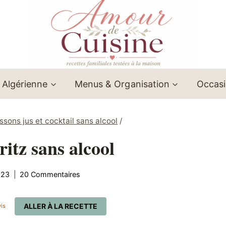
 Algérienne
Menus & Organisation
Occas
ssons jus et cocktail sans alcool
/
ritz sans alcool
023
20 Commentaires
ALLER À LA RECETTE
is