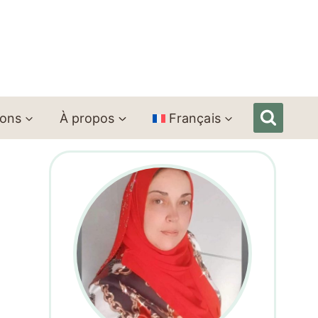
ions
À propos
Français