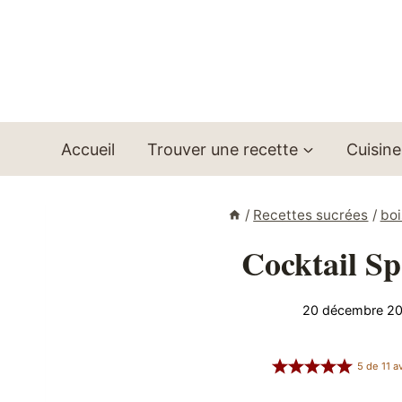
Aller
au
contenu
Accueil
Trouver une recette
Cuisine
/
Recettes sucrées
/
boi
Cocktail Sp
20 décembre 2
5
de
11
av