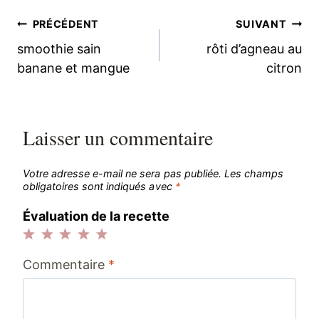
Navigation
PRÉCÉDENT
SUIVANT
smoothie sain
rôti d’agneau au
de
banane et mangue
citron
l’article
Laisser un commentaire
Votre adresse e-mail ne sera pas publiée.
Les champs
obligatoires sont indiqués avec
*
Évaluation de la recette
1
2
3
4
5
Commentaire
*
étoile
étoiles
étoiles
étoiles
étoiles