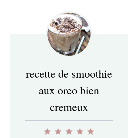
recette de smoothie
aux oreo bien
cremeux
1
2
3
4
5