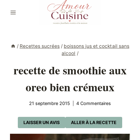
Aller
au
contenu
/
Recettes sucrées
/
boissons jus et cocktail sans
alcool
/
recette de smoothie aux
oreo bien crémeux
21 septembre 2015
4 Commentaires
LAISSER UN AVIS
ALLER À LA RECETTE