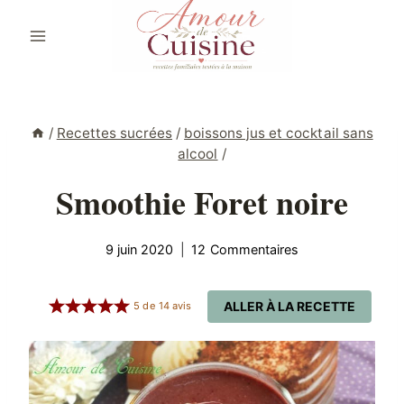
Aller
au
contenu
/
Recettes sucrées
/
boissons jus et cocktail sans
alcool
/
Smoothie Foret noire
9 juin 2020
12 Commentaires
ALLER À LA RECETTE
5
de
14
avis