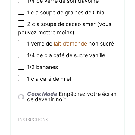
1/4
de verre de son d’avoine
1
c a soupe de graines de Chia
2
c a soupe de cacao amer (vous
pouvez mettre moins)
1
verre de
lait d’amande
non sucré
1/4
de c a café de sucre vanillé
1/2
bananes
1
c a café de miel
Cook Mode
Empêchez votre écran
de devenir noir
INSTRUCTIONS