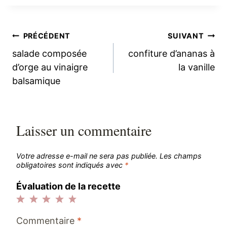
Navigation
PRÉCÉDENT
SUIVANT
salade composée
confiture d’ananas à
de
d’orge au vinaigre
la vanille
balsamique
l’article
Laisser un commentaire
Votre adresse e-mail ne sera pas publiée.
Les champs
obligatoires sont indiqués avec
*
Évaluation de la recette
1
2
3
4
5
Commentaire
*
étoile
étoiles
étoiles
étoiles
étoiles