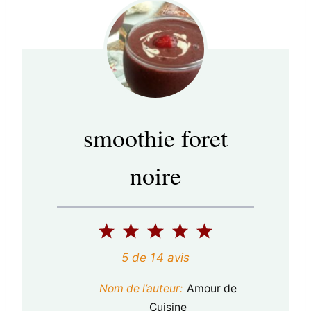
smoothie foret
noire
1
2
3
4
5
é
é
é
é
é
5
de
14
avis
t
t
t
t
t
Nom de l’auteur:
Amour de
o
o
o
o
o
Cuisine