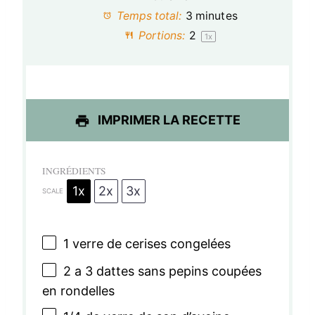
Temps total:
3 minutes
i
i
i
i
i
Portions:
2
1
x
l
l
l
l
l
e
e
e
e
e
s
s
s
s
IMPRIMER LA RECETTE
INGRÉDIENTS
1x
2x
3x
SCALE
1
verre de cerises congelées
2
a 3 dattes sans pepins coupées
en rondelles