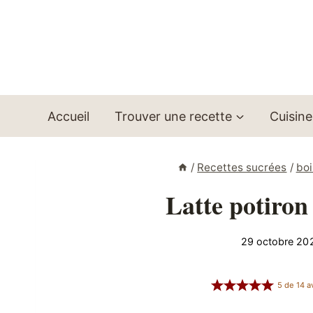
Aller
au
contenu
Accueil
Trouver une recette
Cuisine
/
Recettes sucrées
/
boi
Latte potiron
29 octobre 20
5
de
14
av