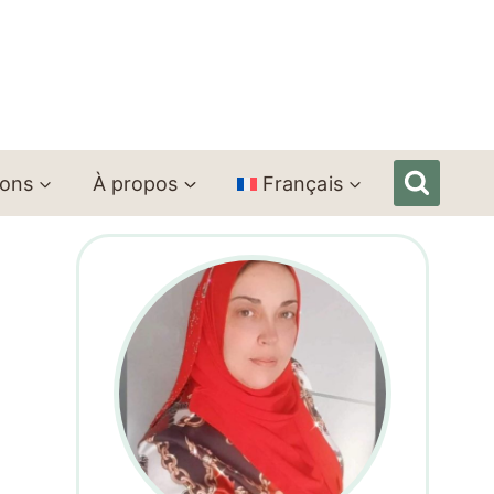
ions
À propos
Français