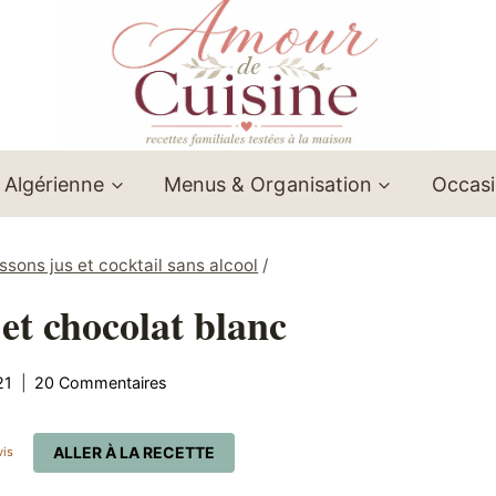
 Algérienne
Menus & Organisation
Occas
ssons jus et cocktail sans alcool
/
 et chocolat blanc
21
20 Commentaires
ALLER À LA RECETTE
is