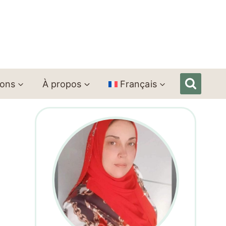
ions
À propos
Français