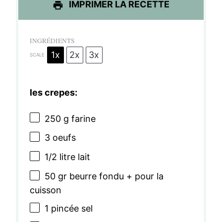
IMPRIMER LA RECETTE
l
l
l
l
l
e
e
e
e
e
INGRÉDIENTS
s
s
s
s
1x
2x
3x
SCALE
les crepes:
250 g
farine
3
oeufs
1/2
litre lait
50
gr beurre fondu + pour la
cuisson
1
pincée sel