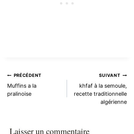
Navigation
PRÉCÉDENT
SUIVANT
Muffins a la
khfaf à la semoule,
de
pralinoise
recette traditionnelle
algérienne
l’article
Laisser un commentaire