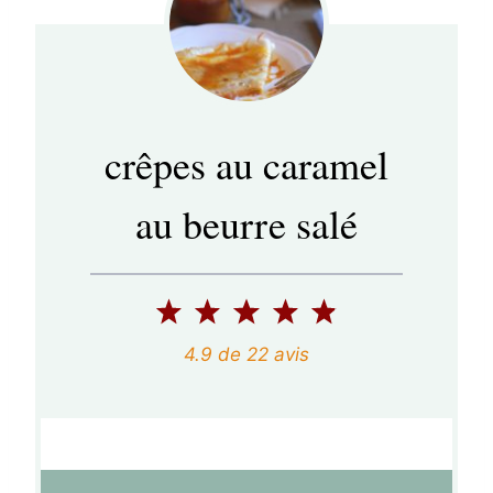
crêpes au caramel
au beurre salé
1
2
3
4
5
é
é
é
é
é
4.9
de
22
avis
t
t
t
t
t
o
o
o
o
o
i
i
i
i
i