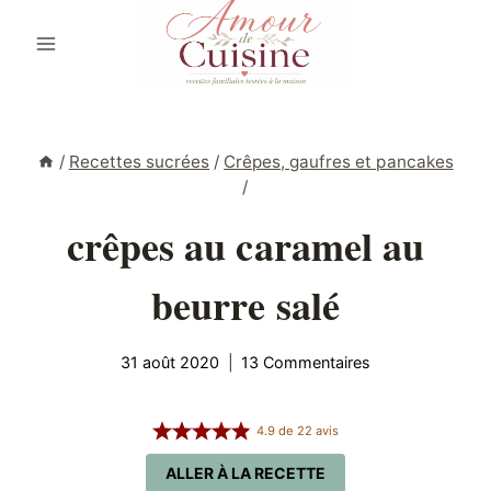
Aller
au
contenu
/
Recettes sucrées
/
Crêpes, gaufres et pancakes
/
crêpes au caramel au
beurre salé
31 août 2020
13 Commentaires
4.9
de
22
avis
ALLER À LA RECETTE