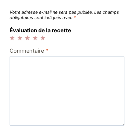
Votre adresse e-mail ne sera pas publiée.
Les champs
obligatoires sont indiqués avec
*
Évaluation de la recette
1
2
3
4
5
Commentaire
*
étoile
étoiles
étoiles
étoiles
étoiles