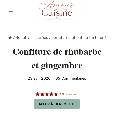
Aller
au
contenu
/
Recettes sucrées
/
confitures et pate a tartiner
/
Confiture de rhubarbe
et gingembre
23 avril 2026
35 Commentaires
4.9
de
42
avis
ALLER À LA RECETTE