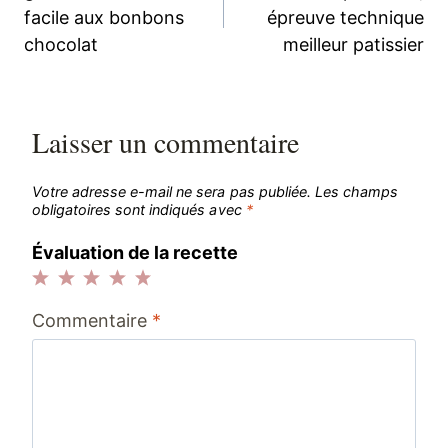
de
facile aux bonbons
épreuve technique
chocolat
meilleur patissier
l’article
Laisser un commentaire
Votre adresse e-mail ne sera pas publiée.
Les champs
obligatoires sont indiqués avec
*
Évaluation de la recette
1
2
3
4
5
Commentaire
*
étoile
étoiles
étoiles
étoiles
étoiles