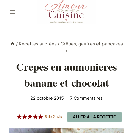
Aller
au
contenu
/
Recettes sucrées
/
Crêpes, gaufres et pancakes
/
Crepes en aumonieres
banane et chocolat
22 octobre 2015
7 Commentaires
ALLER À LA RECETTE
5
de
2
avis