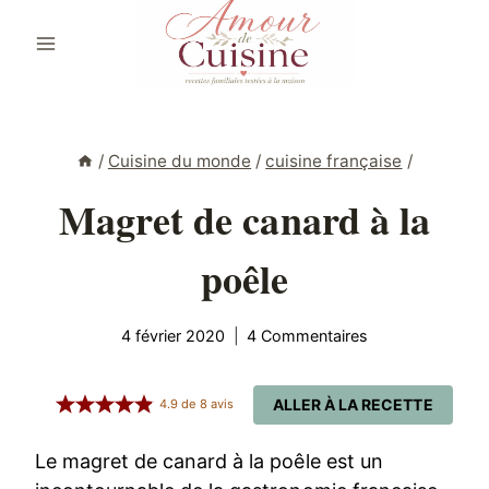
Aller
au
contenu
/
Cuisine du monde
/
cuisine française
/
Magret de canard à la
poêle
4 février 2020
4 Commentaires
ALLER À LA RECETTE
4.9
de
8
avis
Le magret de canard à la poêle est un