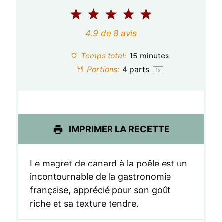
1
2
3
4
5
é
é
é
é
é
4.9
de
8
avis
t
t
t
t
t
Temps total:
15 minutes
o
o
o
o
o
Portions:
4
parts
1
x
i
i
i
i
i
l
l
l
l
l
e
e
e
e
e
IMPRIMER LA RECETTE
s
s
s
s
Le magret de canard à la poêle est un
incontournable de la gastronomie
française, apprécié pour son goût
riche et sa texture tendre.