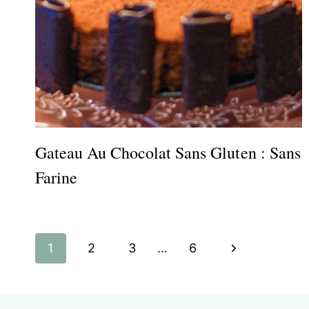
Gateau Au Chocolat Sans Gluten : Sans
Farine
Navigation
Page
1
2
3
…
6
de
suivante