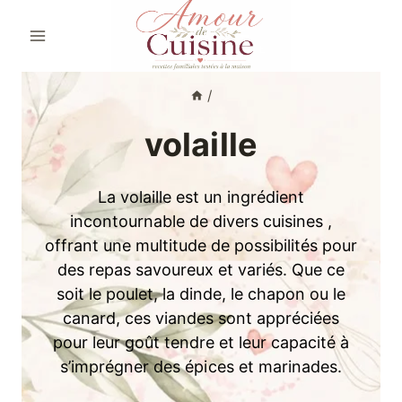
Aller
au
contenu
/
volaille
La volaille est un ingrédient
incontournable de divers cuisines ,
offrant une multitude de possibilités pour
des repas savoureux et variés. Que ce
soit le poulet, la dinde, le chapon ou le
canard, ces viandes sont appréciées
pour leur goût tendre et leur capacité à
s’imprégner des épices et marinades.