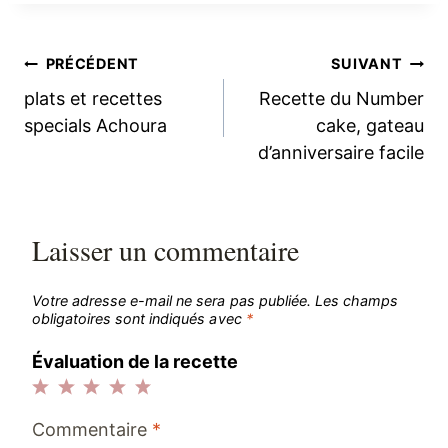
Navigation
PRÉCÉDENT
SUIVANT
plats et recettes
Recette du Number
de
specials Achoura
cake, gateau
d’anniversaire facile
l’article
Laisser un commentaire
Votre adresse e-mail ne sera pas publiée.
Les champs
obligatoires sont indiqués avec
*
Évaluation de la recette
1
2
3
4
5
Commentaire
*
étoile
étoiles
étoiles
étoiles
étoiles