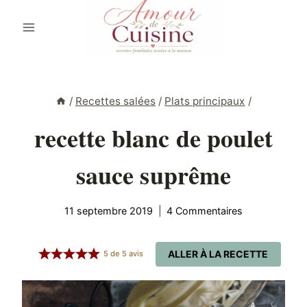
Aller
au
contenu
/
Recettes salées
/
Plats principaux
/
recette blanc de poulet
sauce suprême
11 septembre 2019
4 Commentaires
ALLER À LA RECETTE
5
de
5
avis