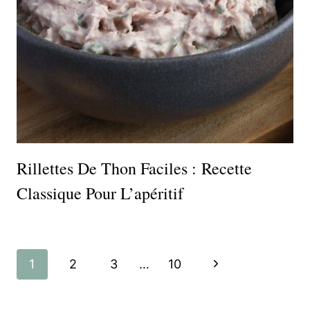
Rillettes De Thon Faciles : Recette
Classique Pour L’apéritif
Navigation
Page
1
2
3
…
10
de
suivante