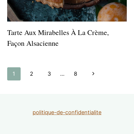
Tarte Aux Mirabelles À La Crème,
Façon Alsacienne
Navigation
Page
1
2
3
…
8
de
suivante
page
politique-de-confidentialite