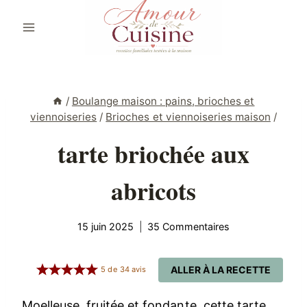
Aller
au
contenu
/
Boulange maison : pains, brioches et
viennoiseries
/
Brioches et viennoiseries maison
/
tarte briochée aux
abricots
15 juin 2025
35 Commentaires
ALLER À LA RECETTE
5
de
34
avis
Moelleuse, fruitée et fondante, cette tarte