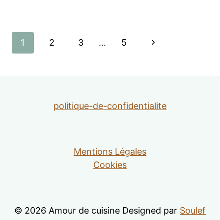
Navigation
Page
1
2
3
…
5
de
suivante
page
politique-de-confidentialite
Mentions Légales
Cookies
© 2026 Amour de cuisine Designed par
Soulef