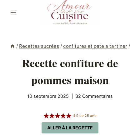
Aller
au
contenu
/
Recettes sucrées
/
confitures et pate a tartiner
/
Recette confiture de
pommes maison
10 septembre 2025
32 Commentaires
4.9
de
25
avis
ALLER À LA RECETTE