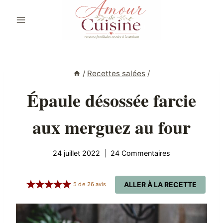
Aller
au
contenu
/
Recettes salées
/
Épaule désossée farcie
aux merguez au four
24 juillet 2022
24 Commentaires
ALLER À LA RECETTE
5
de
26
avis