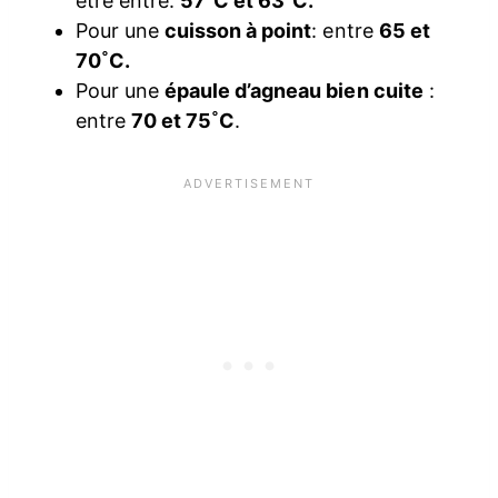
etre entre:
57˚C et 63˚C.
Pour une
cuisson à point
: entre
65 et
70˚C.
Pour une
épaule d’agneau bien cuite
:
entre
70 et 75˚C
.