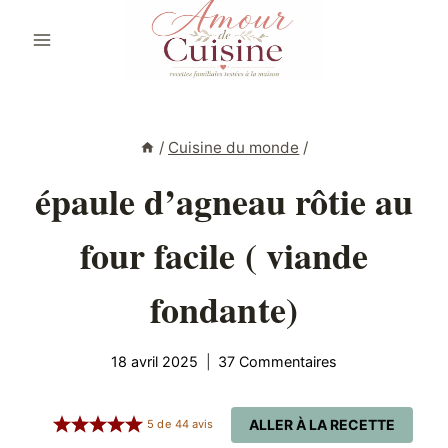
Aller
au
contenu
/
Cuisine du monde
/
épaule d’agneau rôtie au
four facile ( viande
fondante)
18 avril 2025
37 Commentaires
ALLER À LA RECETTE
5
de
44
avis