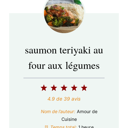
saumon teriyaki au
four aux légumes
1
2
3
4
5
é
é
é
é
é
4.9
de
39
avis
t
t
t
t
t
Nom de l’auteur:
Amour de
o
o
o
o
o
Cuisine
Temps total:
1 heure