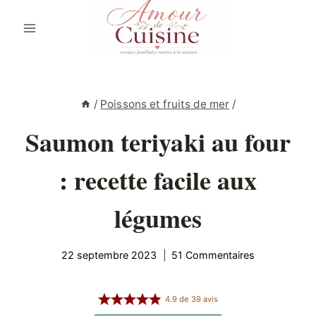
Aller
au
contenu
/
Poissons et fruits de mer
/
Saumon teriyaki au four
: recette facile aux
légumes
22 septembre 2023
51 Commentaires
4.9
de
39
avis