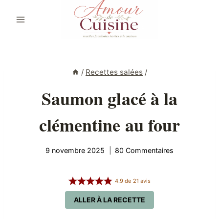
Aller
au
contenu
/
Recettes salées
/
Saumon glacé à la
clémentine au four
9 novembre 2025
80 Commentaires
4.9
de
21
avis
ALLER À LA RECETTE