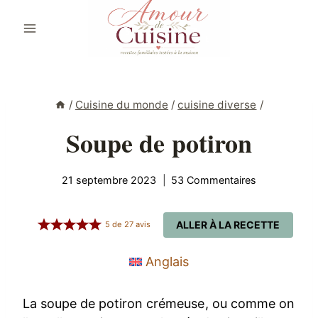
Aller
au
contenu
/
Cuisine du monde
/
cuisine diverse
/
Soupe de potiron
21 septembre 2023
53 Commentaires
ALLER À LA RECETTE
5
de
27
avis
Anglais
La soupe de potiron crémeuse, ou comme on