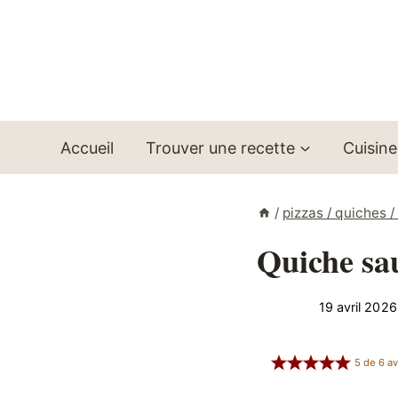
Aller
au
contenu
Accueil
Trouver une recette
Cuisine
/
pizzas / quiches 
Quiche sa
19 avril 2026
5
de
6
av