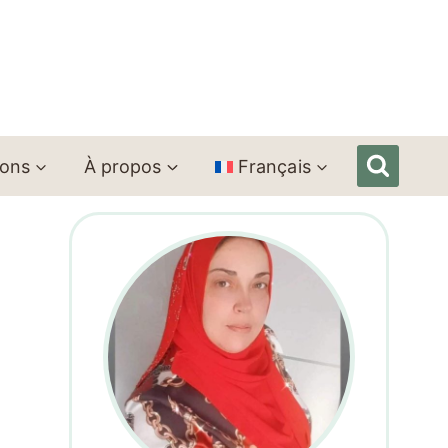
ions
À propos
Français