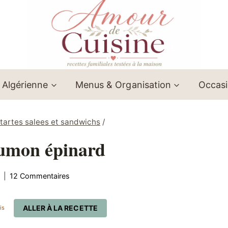
 Algérienne
Menus & Organisation
Occas
/ tartes salees et sandwichs
/
umon épinard
12 Commentaires
ALLER À LA RECETTE
is