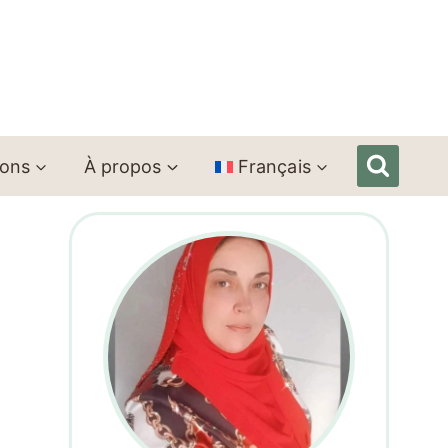
ions
À propos
Français