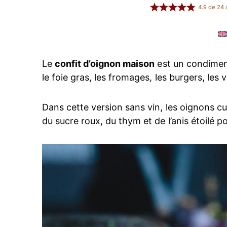
4.9
de
24
a
Le
confit d’oignon maison
est un condimen
le foie gras, les fromages, les burgers, les 
Dans cette version sans vin, les oignons c
du sucre roux, du thym et de l’anis étoilé p