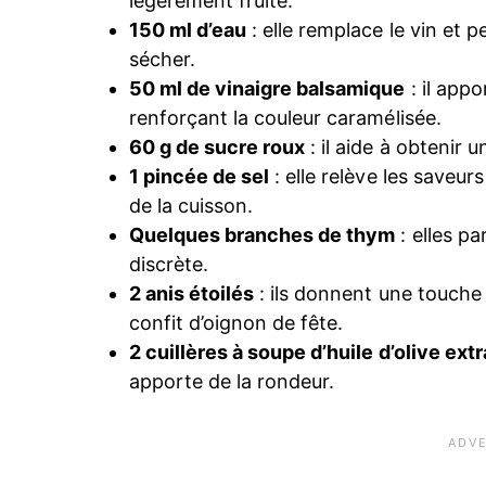
légèrement fruité.
150 ml d’eau
: elle remplace le vin et
sécher.
50 ml de vinaigre balsamique
: il appo
renforçant la couleur caramélisée.
60 g de sucre roux
: il aide à obtenir u
1 pincée de sel
: elle relève les saveur
de la cuisson.
Quelques branches de thym
: elles p
discrète.
2 anis étoilés
: ils donnent une touche
confit d’oignon de fête.
2 cuillères à soupe d’huile d’olive ext
apporte de la rondeur.