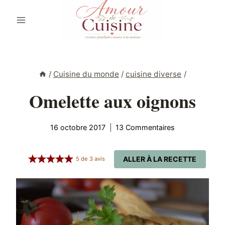
Aller
au
contenu
/
Cuisine du monde
/
cuisine diverse
/
Omelette aux oignons
16 octobre 2017
13 Commentaires
ALLER À LA RECETTE
5
de
3
avis