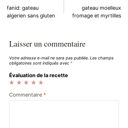
Navigation
fanid: gateau
gateau moelleux
de
algerien sans gluten
fromage et myrtilles
l’article
Laisser un commentaire
Votre adresse e-mail ne sera pas publiée.
Les champs
obligatoires sont indiqués avec
*
Évaluation de la recette
1
2
3
4
5
Commentaire
*
étoile
étoiles
étoiles
étoiles
étoiles