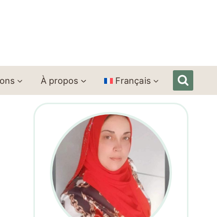
ions
À propos
Français