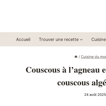
Aller
au
contenu
Accueil
Trouver une recette
Cuisine
/
Cuisine du m
Couscous à l’agneau e
couscous algé
24 août 202