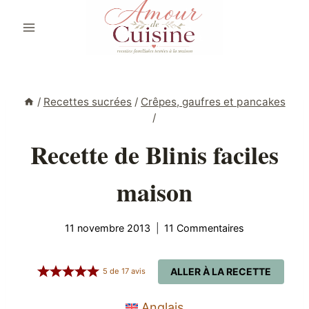
Aller
au
contenu
/
Recettes sucrées
/
Crêpes, gaufres et pancakes
/
Recette de Blinis faciles
maison
11 novembre 2013
11 Commentaires
ALLER À LA RECETTE
5
de
17
avis
Anglais