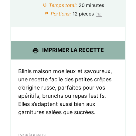
t
t
t
t
t
Temps total:
20 minutes
o
o
o
o
o
Portions:
12
pieces
1
x
i
i
i
i
i
l
l
l
l
l
e
e
e
e
e
IMPRIMER LA RECETTE
s
s
s
s
Blinis maison moelleux et savoureux,
une recette facile des petites crêpes
d’origine russe, parfaites pour vos
apéritifs, brunchs ou repas festifs.
Elles s’adaptent aussi bien aux
garnitures salées que sucrées.
INGRÉDIENTS