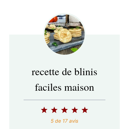
recette de blinis
faciles maison
1
2
3
4
5
é
é
é
é
é
5
de
17
avis