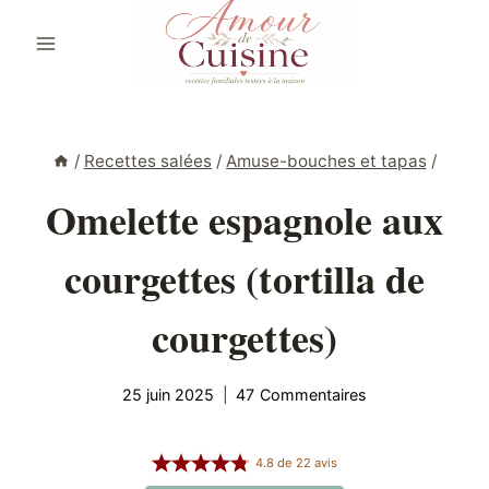
Aller
au
contenu
/
Recettes salées
/
Amuse-bouches et tapas
/
Omelette espagnole aux
courgettes (tortilla de
courgettes)
25 juin 2025
47 Commentaires
4.8
de
22
avis