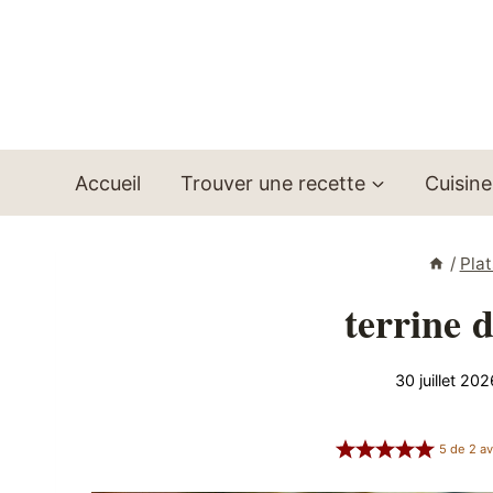
Aller
au
contenu
Accueil
Trouver une recette
Cuisine
/
Plat
terrine 
30 juillet 202
5
de
2
av