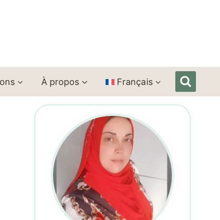
ions
À propos
Français