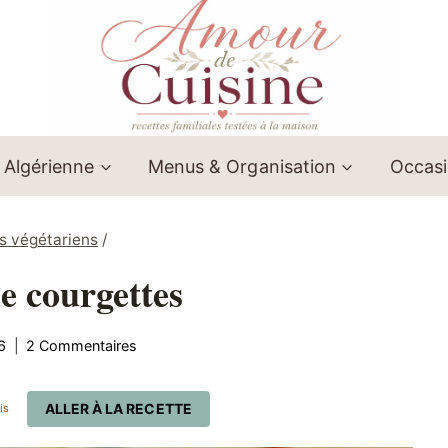
 Algérienne
Menus & Organisation
Occas
s végétariens
/
de courgettes
6
2 Commentaires
ALLER À LA RECETTE
is