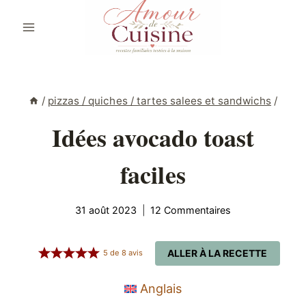
Aller
au
contenu
/
pizzas / quiches / tartes salees et sandwichs
/
Idées avocado toast
faciles
31 août 2023
12 Commentaires
ALLER À LA RECETTE
5
de
8
avis
Anglais