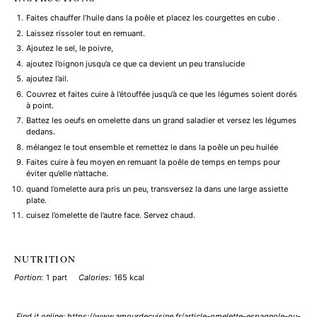
Faites chauffer l’huile dans la poêle et placez les courgettes en cube .
Laissez rissoler tout en remuant.
Ajoutez le sel, le poivre,
ajoutez l’oignon jusqu’a ce que ca devient un peu translucide
ajoutez l’ail.
Couvrez et faites cuire à l’étouffée jusqu’à ce que les légumes soient dorés
à point.
Battez les oeufs en omelette dans un grand saladier et versez les légumes
dedans.
mélangez le tout ensemble et remettez le dans la poêle un peu huilée
Faites cuire à feu moyen en remuant la poêle de temps en temps pour
éviter qu’elle n’attache.
quand l’omelette aura pris un peu, transversez la dans une large assiette
plate.
cuisez l’omelette de l’autre face. Servez chaud.
NUTRITION
Portion:
1 part
Calories:
165 kcal
Find it online
:
https://www.amourdecuisine.fr/article-omelette-espagnole-ou-