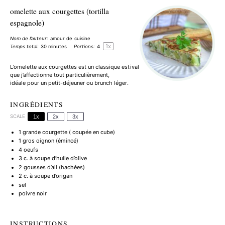
omelette aux courgettes (tortilla
espagnole)
Nom de l’auteur:
amour de cuisine
1
x
Temps total:
30 minutes
Portions:
4
L’omelette aux courgettes est un classique estival
que j’affectionne tout particulièrement,
idéale
pour un petit-déjeuner ou brunch léger
.
INGRÉDIENTS
SCALE
1x
2x
3x
1
grande courgette ( coupée en cube)
1
gros oignon (émincé)
4
oeufs
3
c. à soupe d’huile d’olive
2
gousses d’ail (hachées)
2
c. à soupe d’origan
sel
poivre noir
INSTRUCTIONS