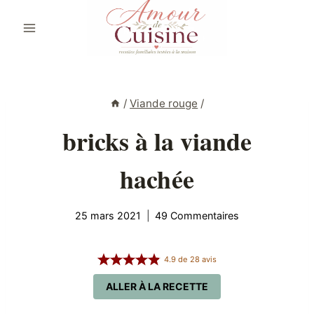
Aller
au
contenu
/
Viande rouge
/
bricks à la viande
hachée
25 mars 2021
49 Commentaires
4.9
de
28
avis
ALLER À LA RECETTE