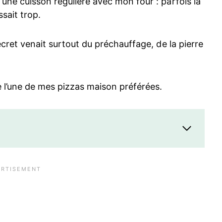
 une cuisson régulière avec mon four : parfois la
ssait trop.
secret venait surtout du préchauffage, de la pierre
 l’une de mes pizzas maison préférées.