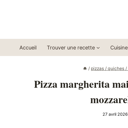
Aller
au
contenu
Accueil
Trouver une recette
Cuisine
/
pizzas / quiches 
Pizza margherita mais
mozzarel
27 avril 2026