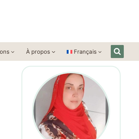
ions
À propos
Français