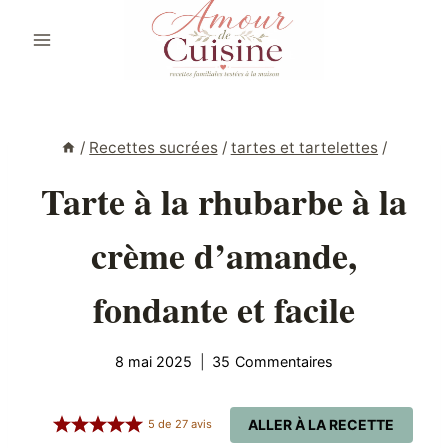
Aller
au
contenu
/
Recettes sucrées
/
tartes et tartelettes
/
Tarte à la rhubarbe à la
crème d’amande,
fondante et facile
8 mai 2025
35 Commentaires
ALLER À LA RECETTE
5
de
27
avis