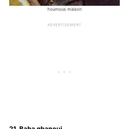
houmous maison
21.
Baba ghanouj