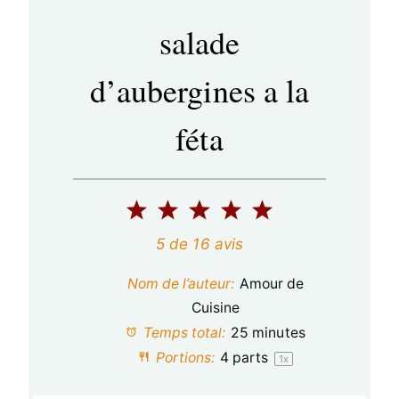
salade
d’aubergines a la
féta
1
2
3
4
5
é
é
é
é
é
5
de
16
avis
t
t
t
t
t
Nom de l’auteur:
Amour de
o
o
o
o
o
Cuisine
Temps total:
25 minutes
i
i
i
i
i
Portions:
4
parts
1
x
l
l
l
l
l