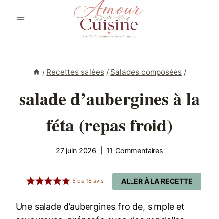
Aller
au
contenu
/
Recettes salées
/
Salades composées
/
salade d’aubergines à la
féta (repas froid)
27 juin 2026
11 Commentaires
ALLER À LA RECETTE
5
de
16
avis
Une salade d’aubergines froide, simple et