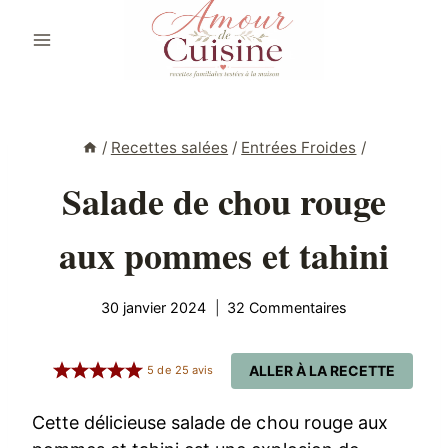
Aller
au
contenu
/
Recettes salées
/
Entrées Froides
/
Salade de chou rouge
aux pommes et tahini
30 janvier 2024
32 Commentaires
ALLER À LA RECETTE
5
de
25
avis
Cette délicieuse salade de chou rouge aux