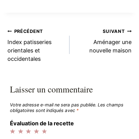
Navigation
PRÉCÉDENT
SUIVANT
Index patisseries
Aménager une
de
orientales et
nouvelle maison
occidentales
l’article
Laisser un commentaire
Votre adresse e-mail ne sera pas publiée.
Les champs
obligatoires sont indiqués avec
*
Évaluation de la recette
1
2
3
4
5