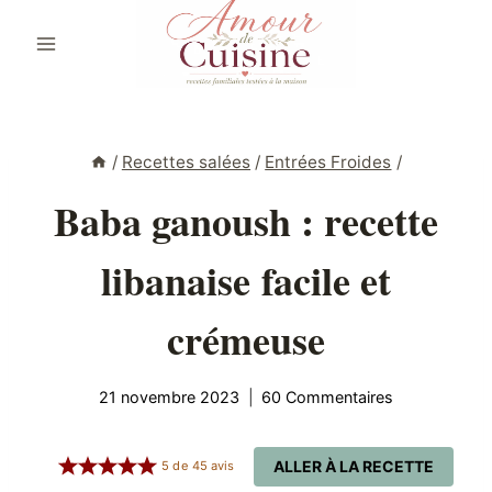
Aller
au
contenu
/
Recettes salées
/
Entrées Froides
/
Baba ganoush : recette
libanaise facile et
crémeuse
21 novembre 2023
60 Commentaires
ALLER À LA RECETTE
5
de
45
avis