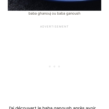
baba ghanouj ou baba ganoush
J’ai découvert le baba ganoush après avoir