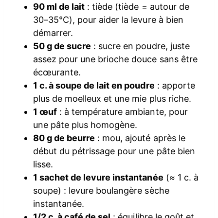
90 ml de lait
: tiède (tiède = autour de
30–35°C), pour aider la levure à bien
démarrer.
50 g de sucre
: sucre en poudre, juste
assez pour une brioche douce sans être
écœurante.
1 c. à soupe de lait en poudre
: apporte
plus de moelleux et une mie plus riche.
1 œuf
: à température ambiante, pour
une pâte plus homogène.
80 g de beurre
: mou, ajouté après le
début du pétrissage pour une pâte bien
lisse.
1 sachet de levure instantanée
(≈ 1 c. à
soupe) : levure boulangère sèche
instantanée.
1/2 c. à café de sel
: équilibre le goût et