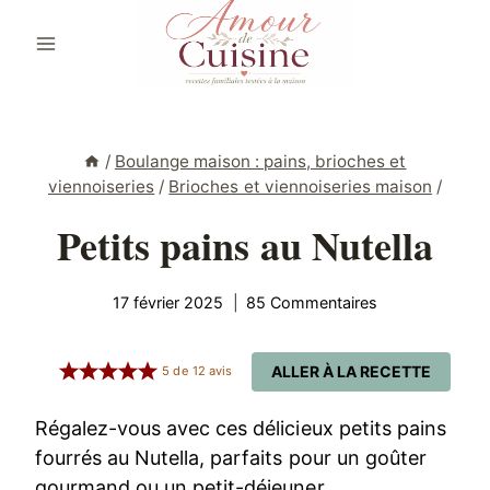
Aller
au
contenu
/
Boulange maison : pains, brioches et
viennoiseries
/
Brioches et viennoiseries maison
/
Petits pains au Nutella
17 février 2025
85 Commentaires
ALLER À LA RECETTE
5
de
12
avis
Régalez-vous avec ces délicieux petits pains
fourrés au Nutella, parfaits pour un goûter
gourmand ou un petit-déjeuner