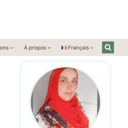
ions
À propos
Français