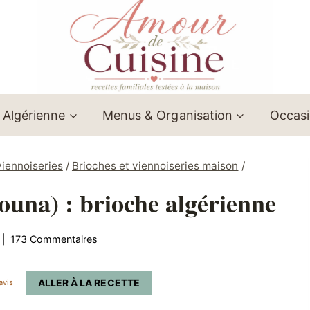
 Algérienne
Menus & Organisation
Occas
viennoiseries
/
Brioches et viennoiseries maison
/
ouna) : brioche algérienne
173 Commentaires
ALLER À LA RECETTE
avis