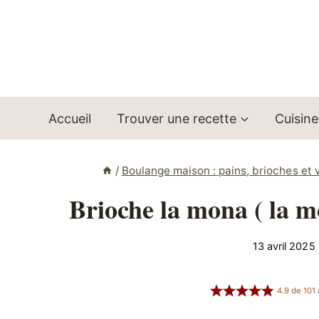
Aller
au
contenu
Accueil
Trouver une recette
Cuisine
/
Boulange maison : pains, brioches et 
Brioche la mona ( la m
13 avril 2025
4.9
de
101