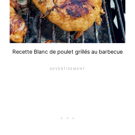
Recette Blanc de poulet grillés au barbecue