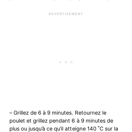
– Grillez de 6 à 9 minutes. Retournez le
poulet et grillez pendant 6 à 9 minutes de
plus ou jusqu’à ce qu’il atteigne 140 ˚C sur la