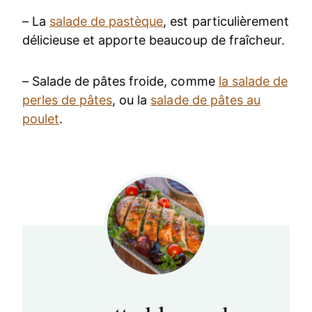
– La
salade de pastèque
, est particulièrement
délicieuse et apporte beaucoup de fraîcheur.
– Salade de pâtes froide, comme
la salade de
perles de pâtes
, ou la
salade de pâtes au
poulet
.