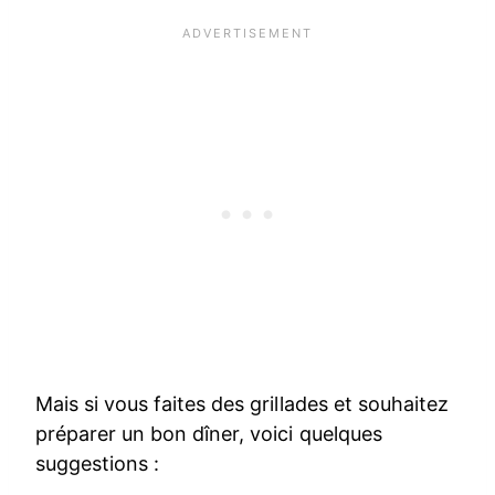
Mais si vous faites des grillades et souhaitez
préparer un bon dîner, voici quelques
suggestions :