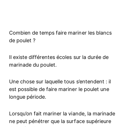
Combien de temps faire mariner les blancs
de poulet ?
Il existe différentes écoles sur la durée de
marinade du poulet.
Une chose sur laquelle tous s’entendent : il
est possible de faire mariner le poulet une
longue période.
Lorsqu’on fait mariner la viande, la marinade
ne peut pénétrer que la surface supérieure