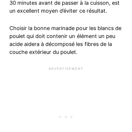
30 minutes avant de passer à la cuisson, est
un excellent moyen d’éviter ce résultat.
Choisir la bonne marinade pour les blancs de
poulet qui doit contenir un élément un peu
acide aidera à décomposé les fibres de la
couche extérieur du poulet.