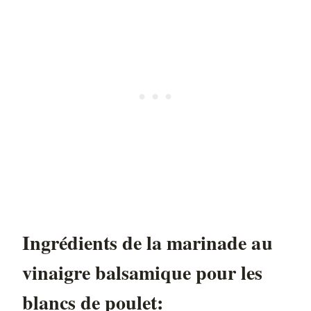
Ingrédients de la marinade au
vinaigre balsamique pour les
blancs de poulet: