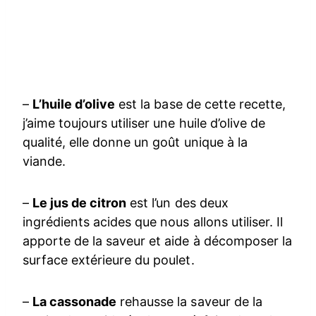
–
L’huile d’olive
est la base de cette recette,
j’aime toujours utiliser une huile d’olive de
qualité, elle donne un goût unique à la
viande.
–
Le jus de citron
est l’un des deux
ingrédients acides que nous allons utiliser. Il
apporte de la saveur et aide à décomposer la
surface extérieure du poulet.
–
La cassonade
rehausse la saveur de la