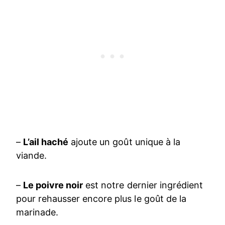
–
L’ail haché
ajoute un goût unique à la
viande.
–
Le poivre noir
est notre dernier ingrédient
pour rehausser encore plus le goût de la
marinade.