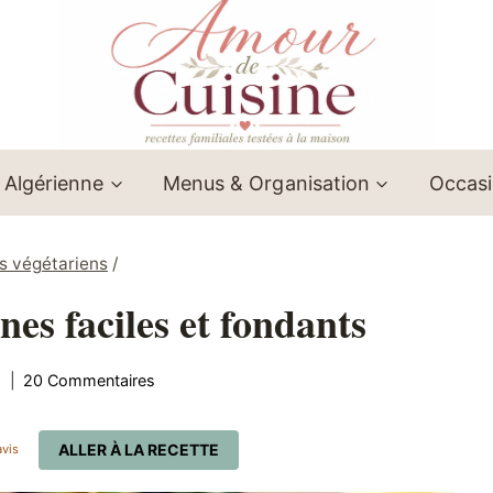
 Algérienne
Menus & Organisation
Occas
s végétariens
/
nes faciles et fondants
9
20 Commentaires
ALLER À LA RECETTE
vis