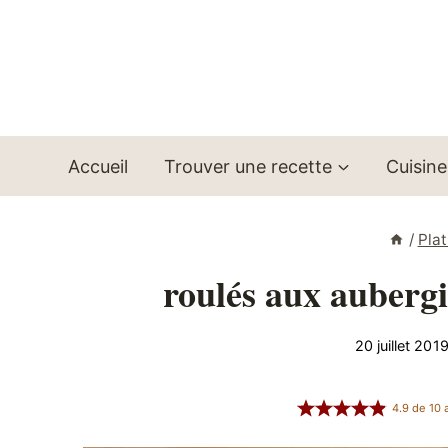
Aller
au
contenu
Accueil
Trouver une recette
Cuisine
/
Plat
roulés aux aubergi
20 juillet 201
4.9
de
10
a