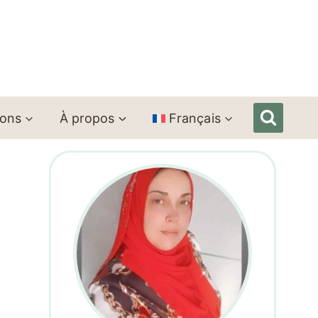
ions
À propos
Français