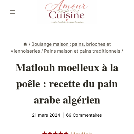
Aller
au
contenu
/
Boulange maison : pains, brioches et
viennoiseries
/
Pains maison et pains traditionnels
/
Matlouh moelleux à la
poêle : recette du pain
arabe algérien
21 mars 2024
69 Commentaires
4.8
de
61
avis